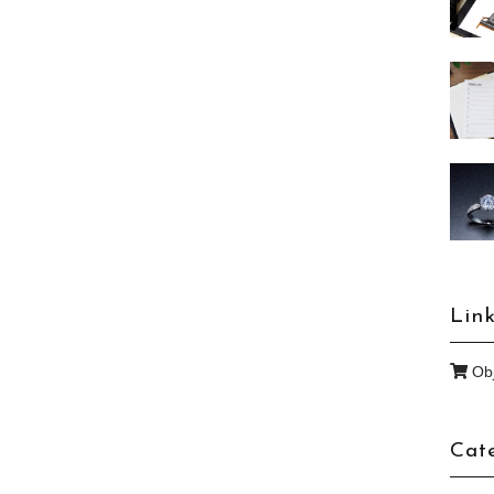
Lin
Obj
Cat