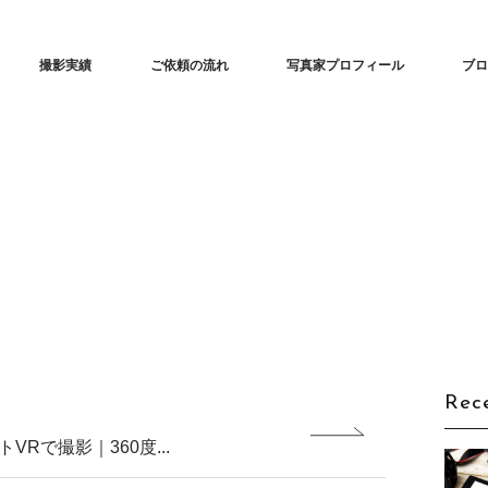
ンサツ（TENSATSU・転撮）」| ECサイトで360度商品をくるっと回転
撮影実績
ご依頼の流れ
写真家プロフィール
ブ
Rec
Rで撮影｜360度...