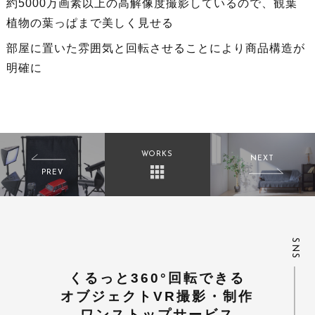
約5000万画素以上の高解像度撮影しているので、観葉
植物の葉っぱまで美しく見せる
部屋に置いた雰囲気と回転させることにより商品構造が
明確に
WORKS
NEXT
PREV
Room 1day ObjectVR
ミニチュア撮影機材
capsule toy ObjectVR
SNS
くるっと360°回転できる
オブジェクトVR撮影・制作
ワンストップサービス