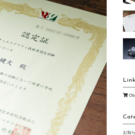
Lin
Obj
Cat
お知