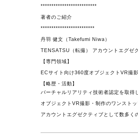
**************************
著者のご紹介
*************************
丹羽 健文（
Takefumi Niwa
）
TENSATSU
（転撮） アカウントエグゼ
【専門領域】
EC
サイト向け
360
度オブジェクト
VR
撮
【略歴・活動】
バーチャルリアリティ技術者認定を取得
オブジェクト
VR
撮影・制作のワンストッ
アカウントエグゼクティブとして数多く