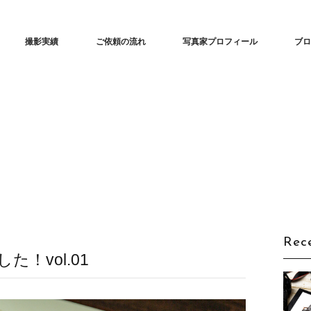
ンサツ（TENSATSU・転撮）」| ECサイトで360度商品をくるっと回転
撮影実績
ご依頼の流れ
写真家プロフィール
ブ
Rec
！vol.01