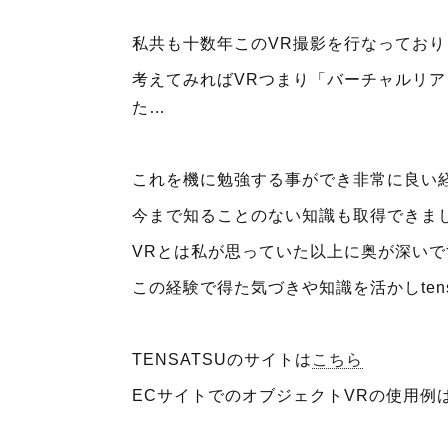
私共も十数年このVR撮影を行なってお
考えてみればVRつまり「バーチャルリ
た…
これを機に勉強する事ができ非常に良い
今まで知ることのない知識も取得できま
VRとは私が思っていた以上に奥が深いで
この経験で得た気づきや知識を活かしten
TENSATSU
のサイトは
こちら
EC
サイトでのオブジェクト
VR
の使用例