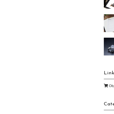
Lin
Obj
Cat