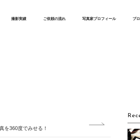
ンサツ（TENSATSU・転撮）」| ECサイトで360度商品をくるっと回転
撮影実績
ご依頼の流れ
写真家プロフィール
ブ
Rec
真を360度でみせる！